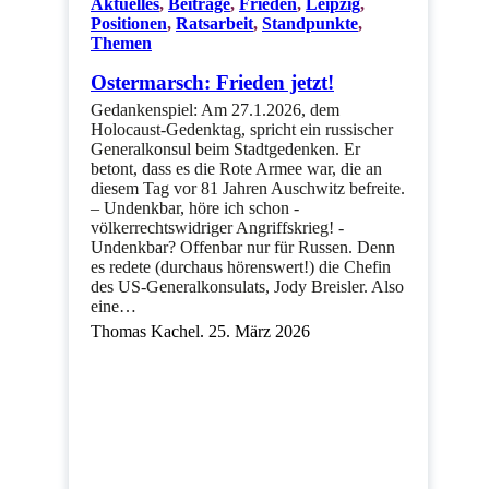
Aktuelles
,
Beiträge
,
Frieden
,
Leipzig
,
Positionen
,
Ratsarbeit
,
Standpunkte
,
Themen
Ostermarsch: Frieden jetzt!
Gedankenspiel: Am 27.1.2026, dem
Holocaust-Gedenktag, spricht ein russischer
Generalkonsul beim Stadtgedenken. Er
betont, dass es die Rote Armee war, die an
diesem Tag vor 81 Jahren Auschwitz befreite.
– Undenkbar, höre ich schon -
völkerrechtswidriger Angriffskrieg! -
Undenkbar? Offenbar nur für Russen. Denn
es redete (durchaus hörenswert!) die Chefin
des US-Generalkonsulats, Jody Breisler. Also
eine…
Thomas Kachel. 25. März 2026