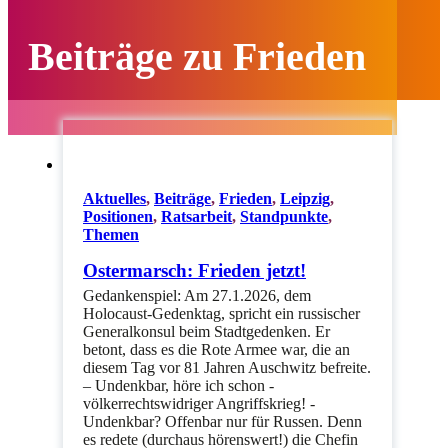
Beiträge zu Frieden
Aktuelles
,
Beiträge
,
Frieden
,
Leipzig
,
Positionen
,
Ratsarbeit
,
Standpunkte
,
Themen
Ostermarsch: Frieden jetzt!
Gedankenspiel: Am 27.1.2026, dem
Holocaust-Gedenktag, spricht ein russischer
Generalkonsul beim Stadtgedenken. Er
betont, dass es die Rote Armee war, die an
diesem Tag vor 81 Jahren Auschwitz befreite.
– Undenkbar, höre ich schon -
völkerrechtswidriger Angriffskrieg! -
Undenkbar? Offenbar nur für Russen. Denn
es redete (durchaus hörenswert!) die Chefin