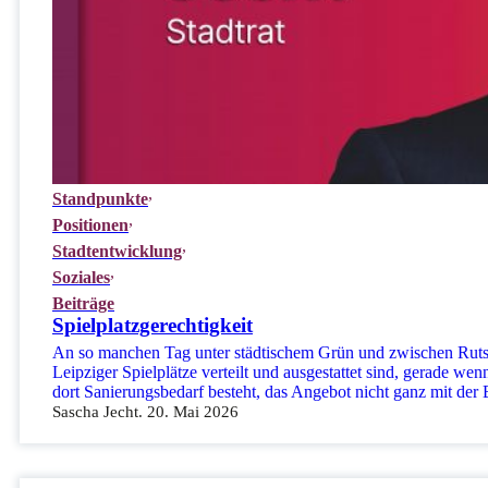
Standpunkte
Positionen
Stadtentwicklung
Soziales
Beiträge
Spielplatzgerechtigkeit
An so manchen Tag unter städtischem Grün und zwischen Rut
Leipziger Spielplätze verteilt und ausgestattet sind, gerade we
dort Sanierungsbedarf besteht, das Angebot nicht ganz mit de
Sascha Jecht. 20. Mai 2026